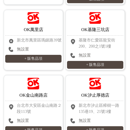
OK萬里店
OK基隆三坑店
新北市萬里區瑪鋉路39號
基隆市仁愛區龍安街
200、200之1號1樓
無設置
無設置
+ 販售品項
+ 販售品項
OK金山南路店
OK汐止厚德店
台北市大安區金山南路２
新北市汐止區樟樹一路
段113號
135巷19、21號1樓
無設置
無設置