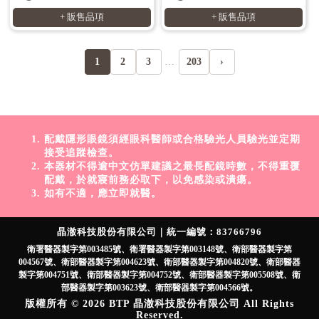
+ 販售品項
+ 販售品項
1
2
3
…
203
›
配戴隱形眼鏡須經眼科醫師或合格驗光人員驗光並定期
接受追蹤檢查。
本器材不得逾中文仿單建議之最長配鏡時數，不得重覆
配戴，於就寢前務必取下，以免感染或潰瘍。
如有不適，應立即就醫。
晶澈科技股份有限公司｜統一編號：83766796
衛署醫器製字第003485號、衛署醫器製字第003148號、衛部醫器製字第
004567號、衛部醫器製字第004623號、衛部醫器製字第004820號、衛部醫器
製字第004751號、衛部醫器製字第004752號、衛部醫器製字第005508號、衛
部醫器製字第003623號、衛部醫器製字第004566號。
版權所有 © 2026 BTP 晶澈科技股份有限公司 All Rights
Reserved.