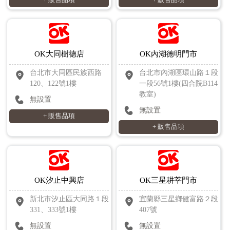
+ 販售品項
+ 販售品項
OK大同樹德店
OK內湖德明門市
台北市大同區民族西路
台北市內湖區環山路１段
120、122號1樓
一段56號1樓(四合院B114
教室)
無設置
無設置
+ 販售品項
+ 販售品項
OK汐止中興店
OK三星耕莘門市
新北市汐止區大同路１段
宜蘭縣三星鄉健富路２段
331、333號1樓
407號
無設置
無設置