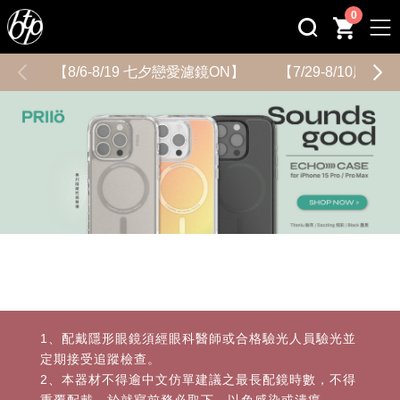
0
【8/6-8/19 七夕戀愛濾鏡ON】
【7/29-8/10用
1、配戴隱形眼鏡須經眼科醫師或合格驗光人員驗光並
定期接受追蹤檢查。
2、本器材不得逾中文仿單建議之最長配鏡時數，不得