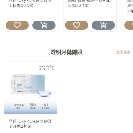
晶碩 OxyPure矽水膠透
晶碩 抗藍光維他命ReLi
晶
明日拋10片裝
日拋30片裝
維
30
透明月拋隱眼
查看更多
晶碩 OxyPure矽水膠透
明月拋2片裝