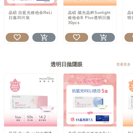
晶碩 抗藍光維他命ReLi
晶碩 陽光晶粹Sunlight
晶
日拋30片裝
維他命B Plus透明日拋
明
30pcs
透明日拋隱眼
查看更多