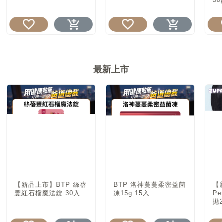
最新上市
【新品上市】BTP 絲蓓
BTP 洛神蔓蔓柔密益菌
【
豐紅石榴魔法錠 30入
凍15g 15入
P
拋