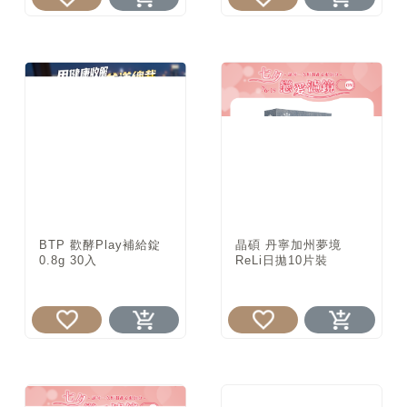
BTP 歡酵Play補給錠
晶碩 丹寧加州夢境
0.8g 30入
ReLi日拋10片裝