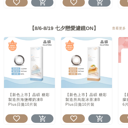
【8/6-8/19 七夕戀愛濾鏡ON】
查看更多
【新色上市】晶碩 糖彩
【新色上市】晶碩 糖彩
【
製造所海鹽椰奶凍B
製造所烏龍冰茶凍B
朦
Plus日拋10片裝
Plus日拋10片裝
6