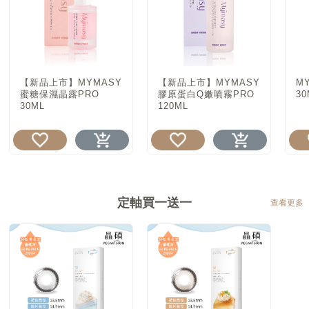
【新品上市】MYMASY
【新品上市】MYMASY
M
蜜糖保濕晶露PRO
膠原蛋白Q嫩噴霧PRO
30
30ML
120ML
定軸買一送一
查看更多