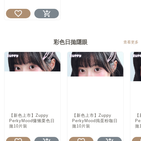
彩色日拋隱眼
查看更多
【新色上市】Zuppy
【新色上市】Zuppy
【
PerkyMood慵懶栗色日
PerkyMood搗蛋粉咖日
P
拋10片裝
拋10片裝
拋