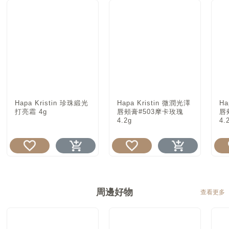
Hapa Kristin 珍珠緞光
Hapa Kristin 微潤光澤
Ha
打亮霜 4g
唇頰膏#503摩卡玫瑰
唇
4.2g
4.
周邊好物
查看更多