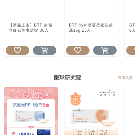
【新品上市】BTP 絲蓓
BTP 洛神蔓蔓柔密益菌
B
豐紅石榴魔法錠 30入
凍15g 15入
0.
眼球研究院
查看更多