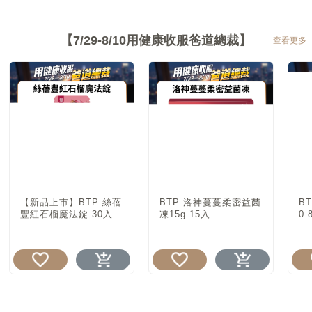
【7/29-8/10用健康收服爸道總裁】
查看更多
【新品上市】BTP 絲蓓
BTP 洛神蔓蔓柔密益菌
B
豐紅石榴魔法錠 30入
凍15g 15入
0.