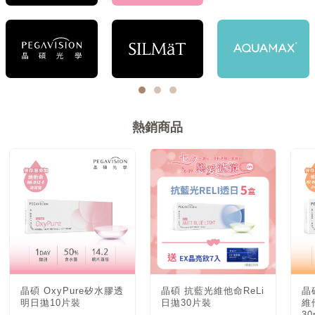
熱銷商品
晶碩 OxyPure矽水膠透
晶碩 抗藍光維他命ReLi
晶
明日拋10片裝
日拋30片裝
維
30