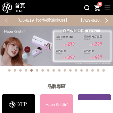
0
首頁
HOME
【8/6-8/19 七夕戀愛濾鏡ON】
【7/29-8/10用
品牌專區