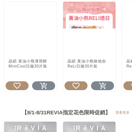
晶碩 黃油小熊薄荷醇
晶碩 黃油小熊維他命
晶
MintCool日拋30片裝
ReLi日拋30片裝
R
【8/1-8/31REVIA指定花色限時促銷】
查看更多