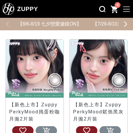
0
ZUPPY
【8/6-8/19 七夕戀愛濾鏡ON】
【7/29-8/10用
【新色上市】Zuppy
【新色上市】Zuppy
PerkyMood搗蛋粉咖
PerkyMood鬆弛黑灰
月拋2片裝
月拋2片裝