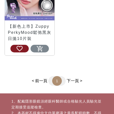
【新色上市】Zuppy
PerkyMood鬆弛黑灰
日拋10片裝
< 前一頁
下一頁 >
1
1、配戴隱形眼鏡須經眼科醫師或合格驗光人員驗光並
定期接受追蹤檢查。
2、本器材不得逾中文仿單建議之最長配鏡時數，不得