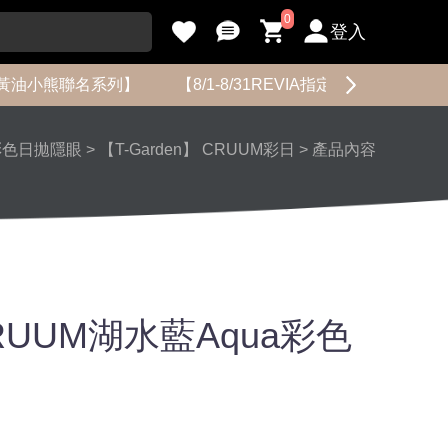
0
登入
黃油小熊聯名系列】
【8/1-8/31REVIA指定花色限時促銷】
彩色日拋隱眼
>
【T-Garden】 CRUUM彩日
>
產品內容
 CRUUM湖水藍Aqua彩色