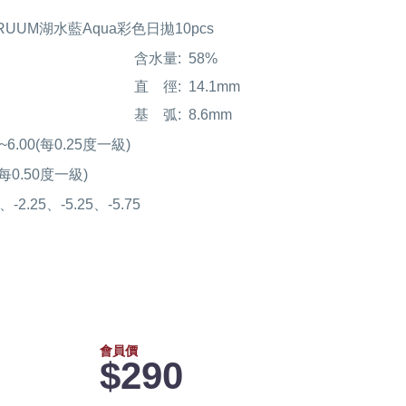
 CRUUM湖水藍Aqua彩色日拋10pcs
含水量:
58%
直 徑:
14.1mm
基 弧:
8.6mm
00~6.00(每0.25度一級)
0(每0.50度一級)
5、-2.25、-5.25、-5.75
會員價
$290