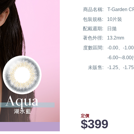
商品名稱:
T-Garden
包裝規格:
10片裝
配戴週期:
日拋
著色外徑:
13.2mm
度數區間:
-0.00、-1.
-6.00~-8.0
未販售:
-1.25、-1.7
定價
$399