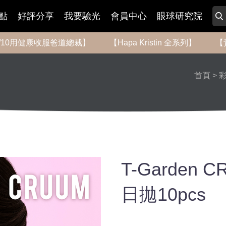
點
好評分享
我要驗光
會員中心
眼球研究院
-8/10用健康收服爸道總裁】
【Hapa Kristin 全系列】
【
首頁
>
T-Garden
日拋10pcs