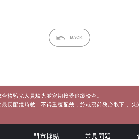
BACK
或合格驗光人員驗光並定期接受追蹤檢查。
之最長配鏡時數，不得重覆配戴，於就寢前務必取下，以
門市據點
常見問題