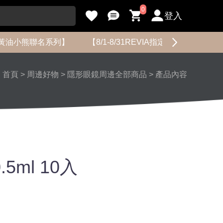
0
登入
黃油小熊聯名系列】
【8/1-8/31REVIA指定花色限時促銷】
首頁
>
周邊好物
>
隱形眼鏡周邊全部商品
>
產品內容
5ml 10入