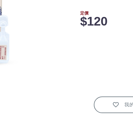
定價
$120
我