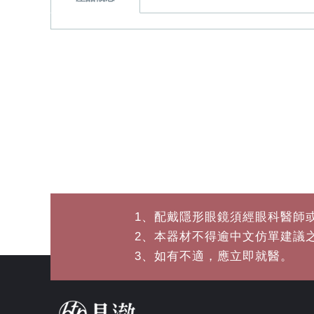
1、配戴隱形眼鏡須經眼科醫師
2、本器材不得逾中文仿單建議
3、如有不適，應立即就醫。