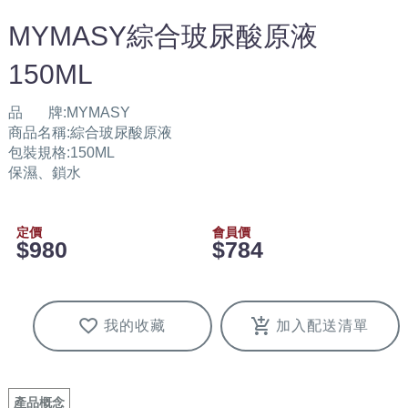
MYMASY綜合玻尿酸原液
150ML
品 牌:MYMASY
商品名稱:綜合玻尿酸原液
包裝規格:150ML
保濕、鎖水
定價
會員價
$980
$784
我的收藏
加入配送清單
產品概念