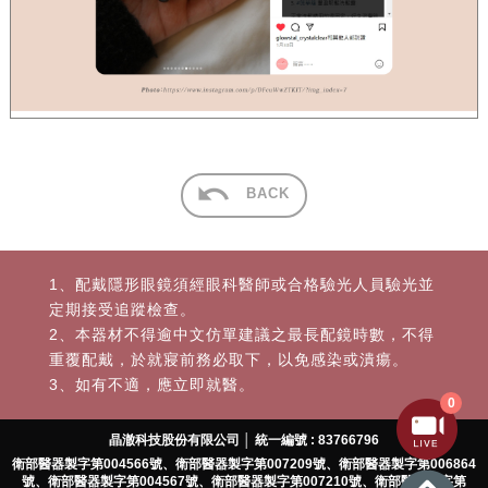
BACK
1、配戴隱形眼鏡須經眼科醫師或合格驗光人員驗光並
定期接受追蹤檢查。
2、本器材不得逾中文仿單建議之最長配鏡時數，不得
重覆配戴，於就寢前務必取下，以免感染或潰瘍。
3、如有不適，應立即就醫。
0
晶澈科技股份有限公司 │ 統一編號 : 83766796
衛部醫器製字第004566號、衛部醫器製字第007209號、衛部醫器製字第006864
號、衛部醫器製字第004567號、衛部醫器製字第007210號、衛部醫器製字第