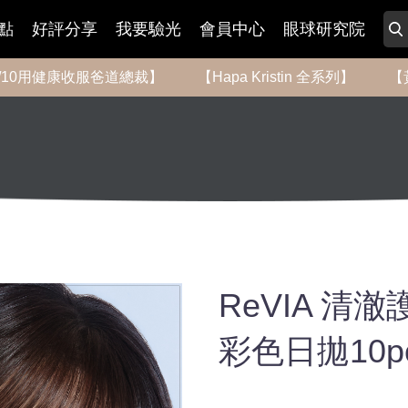
點
好評分享
我要驗光
會員中心
眼球研究院
-8/10用健康收服爸道總裁】
【Hapa Kristin 全系列】
【
ReVIA 清澈護
彩色日拋10p