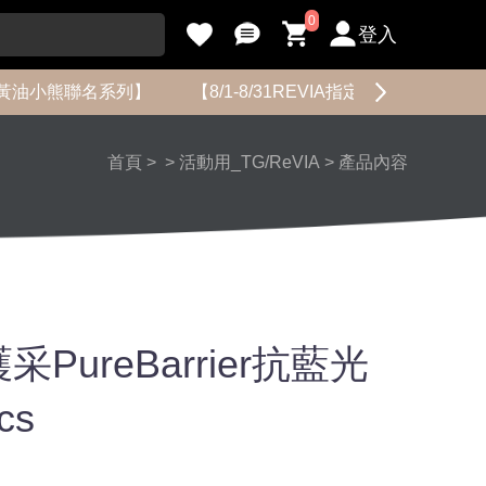
0
登入
黃油小熊聯名系列】
【8/1-8/31REVIA指定花色限時促銷】
首頁
>
>
活動用_TG/ReVIA
>
產品內容
采PureBarrier抗藍光
cs