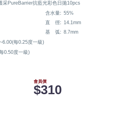
護采PureBarrier抗藍光彩色日拋10pcs
含水量:
55%
直 徑:
14.1mm
基 弧:
8.7mm
00~6.00(每0.25度一級)
0(每0.50度一級)
會員價
$310