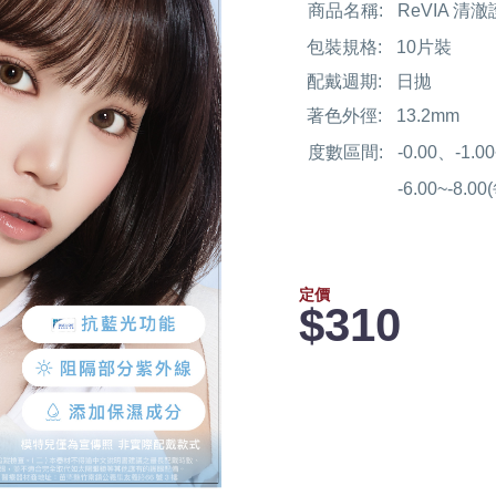
商品名稱:
ReVIA 清澈
包裝規格:
10片裝
配戴週期:
日拋
著色外徑:
13.2mm
度數區間:
-0.00、-1.
-6.00~-8.0
定價
$310