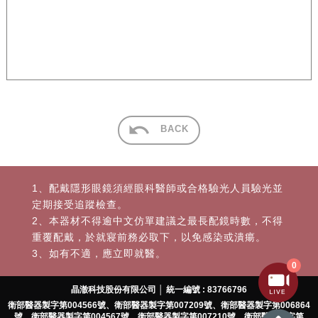
BACK
1、配戴隱形眼鏡須經眼科醫師或合格驗光人員驗光並
定期接受追蹤檢查。
2、本器材不得逾中文仿單建議之最長配鏡時數，不得
重覆配戴，於就寢前務必取下，以免感染或潰瘍。
3、如有不適，應立即就醫。
0
晶澈科技股份有限公司 │ 統一編號 : 83766796
衛部醫器製字第004566號、衛部醫器製字第007209號、衛部醫器製字第006864
號、衛部醫器製字第004567號、衛部醫器製字第007210號、衛部醫器製字第