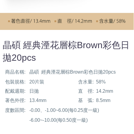
晶碩 經典湮花層棕Brown彩色日
拋20pcs
商品名稱:
晶碩 經典湮花層棕Brown彩色日拋20pcs
包裝規格:
20片裝
含水量:
58%
配戴週期:
日拋
直 徑:
14.2mm
著色外徑:
13.4mm
基 弧:
8.5mm
度數區間:
-0.00、-1.00~6.00(每0.25度一級)
-6.00~-10.00(每0.50度一級)