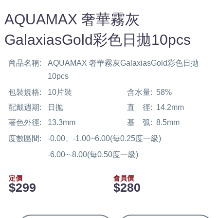
AQUAMAX 奢華霧灰
GalaxiasGold彩色日拋10pcs
商品名稱:
AQUAMAX 奢華霧灰GalaxiasGold彩色日拋
10pcs
包裝規格:
10片裝
含水量:
58%
配戴週期:
日拋
直 徑:
14.2mm
著色外徑:
13.3mm
基 弧:
8.5mm
度數區間:
-0.00、-1.00~6.00(每0.25度一級)
-6.00~-8.00(每0.50度一級)
定價
會員價
$299
$280