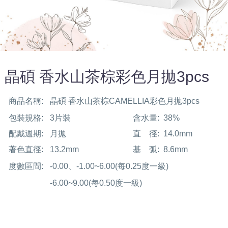
晶碩 香水山茶棕彩色月拋3pcs
商品名稱:
晶碩 香水山茶棕CAMELLIA彩色月拋3pcs
包裝規格:
3片裝
含水量:
38%
配戴週期:
月拋
直 徑:
14.0mm
著色直徑:
13.2mm
基 弧:
8.6mm
度數區間:
-0.00、-1.00~6.00(每0.25度一級)
-6.00~9.00(每0.50度一級)