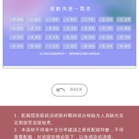
BACK
1、配戴隱形眼鏡須經眼科醫師或合格驗光人員驗光並
定期接受追蹤檢查。
2、本器材不得逾中文仿單建議之最長配鏡時數，不得
重覆配戴，於就寢前務必取下，以免感染或潰瘍。