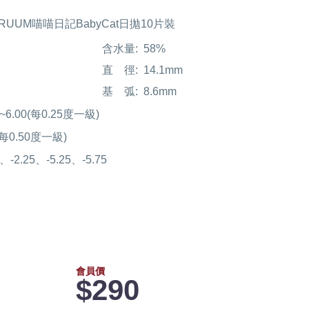
n CRUUM喵喵日記BabyCat日拋10片裝
含水量:
58%
直 徑:
14.1mm
基 弧:
8.6mm
00~6.00(每0.25度一級)
0(每0.50度一級)
5、-2.25、-5.25、-5.75
會員價
$290