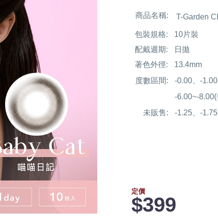
商品名稱:
T-Garde
包裝規格:
10片裝
配戴週期:
日拋
著色外徑:
13.4mm
度數區間:
-0.00、-1.
-6.00~-8.0
未販售:
-1.25、-1.7
定價
$399