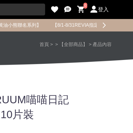
0
登入
黃油小熊聯名系列】
【8/1-8/31REVIA指定花色限時促銷】
首頁
>
>
【全部商品】
>
產品內容
 CRUUM喵喵日記
拋10片裝