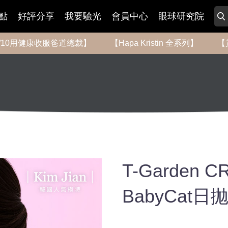
點
好評分享
我要驗光
會員中心
眼球研究院
-8/10用健康收服爸道總裁】
【Hapa Kristin 全系列】
【
T-Garden
BabyCat日