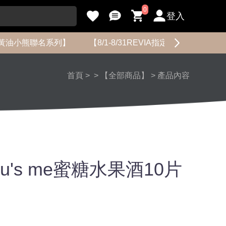
0
登入
黃油小熊聯名系列】
【8/1-8/31REVIA指定花色限時促銷】
首頁
>
>
【全部商品】
>
產品內容
Chu's me蜜糖水果酒10片