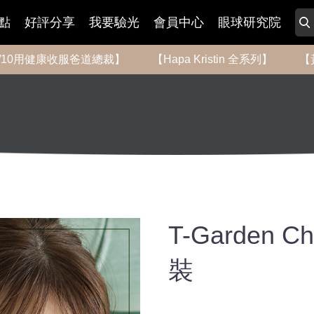
點
好評分享
我要驗光
會員中心
眼球研究院
-8/10用健康收服爸道總裁】
【Hapa Kristin 全系列】
【
T-Garden 
裝