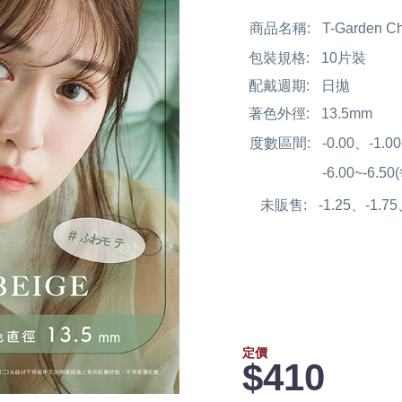
商品名稱:
T-Garden
包裝規格:
10片裝
配戴週期:
日拋
著色外徑:
13.5mm
度數區間:
-0.00、-1.
-6.00~-6.5
未販售:
-1.25、-1.7
定價
$410