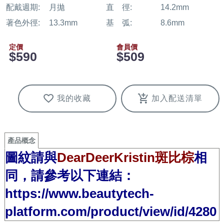
配戴週期:
月拋
直 徑:
14.2mm
著色外徑:
13.3mm
基 弧:
8.6mm
定價
會員價
$590
$509
我的收藏
加入配送清單
產品概念
圖紋請與
DearDeerKristin斑比棕
相
同，請參考以下連結：
https://www.beautytech-
platform.com/product/view/id/4280