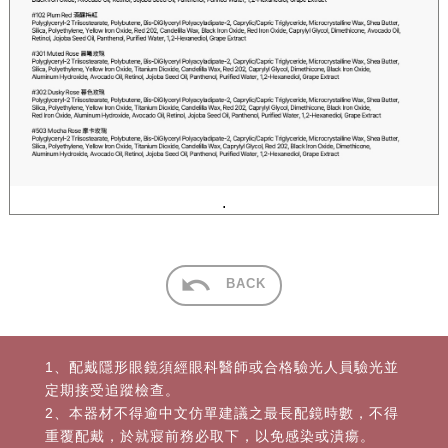
.
BACK
1、配戴隱形眼鏡須經眼科醫師或合格驗光人員驗光並
定期接受追蹤檢查。
2、本器材不得逾中文仿單建議之最長配鏡時數，不得
重覆配戴，於就寢前務必取下，以免感染或潰瘍。