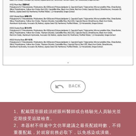
.
BACK
1、配戴隱形眼鏡須經眼科醫師或合格驗光人員驗光並
定期接受追蹤檢查。
2、本器材不得逾中文仿單建議之最長配鏡時數，不得
重覆配戴，於就寢前務必取下，以免感染或潰瘍。