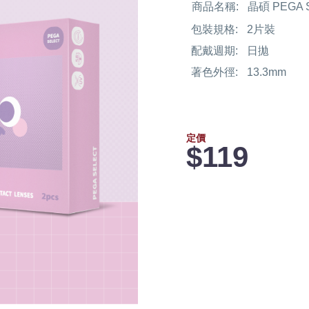
商品名稱:
晶碩 PEGA
包裝規格:
2片裝
配戴週期:
日拋
著色外徑:
13.3mm
定價
$119