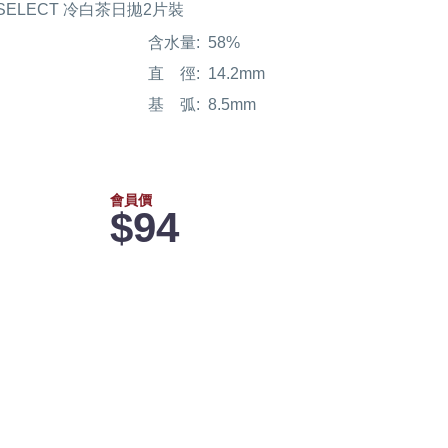
 SELECT 冷白茶日拋2片裝
含水量:
58%
直 徑:
14.2mm
基 弧:
8.5mm
會員價
$94