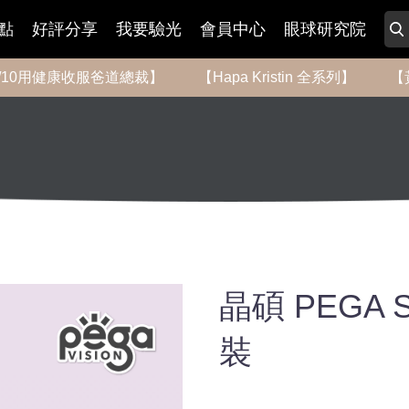
點
好評分享
我要驗光
會員中心
眼球研究院
-8/10用健康收服爸道總裁】
【Hapa Kristin 全系列】
【
晶碩 PEGA
裝