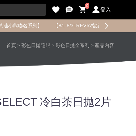
0
登入
黃油小熊聯名系列】
【8/1-8/31REVIA指定花色限時促銷】
首頁
>
彩色日拋隱眼
>
彩色日拋全系列
>
產品內容
 SELECT 冷白茶日拋2片