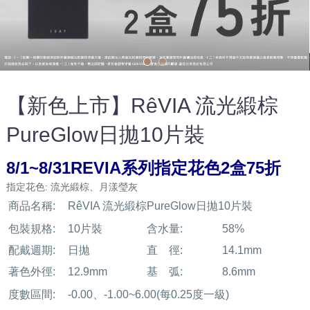
【新色上市】RêVIA 流光緞棕
PureGlow日拋10片裝
8/1~8/31REVIA系列指定花色2盒75折
指定花色: 流光緞棕、月漾瑩灰
商品名稱:
RêVIA 流光緞棕PureGlow日拋10片裝
包裝規格:
10片裝
含水量:
58%
配戴週期:
日拋
直 徑:
14.1mm
著色外徑:
12.9mm
基 弧:
8.6mm
度數區間:
-0.00、-1.00~6.00(每0.25度一級)