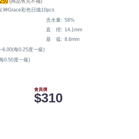
250
(
商品售完不補)
女神Grace彩色日拋10pcs
含水量:
58%
直 徑:
14.1mm
基 弧:
8.6mm
00~6.00(每0.25度一級)
0(每0.50度一級)
會員價
$310