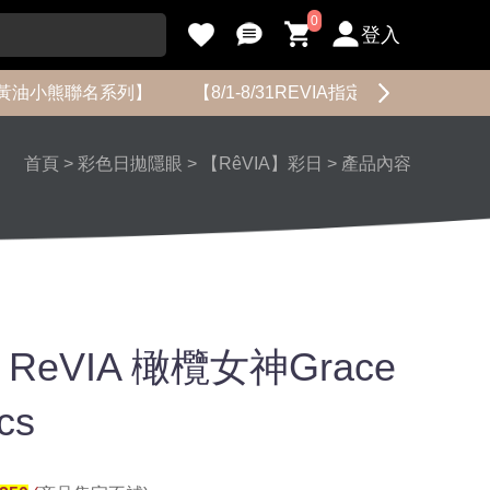
0
登入
黃油小熊聯名系列】
【8/1-8/31REVIA指定花色限時促銷】
首頁
>
彩色日拋隱眼
>
【RêVIA】彩日
>
產品內容
eVIA 橄欖女神Grace
cs