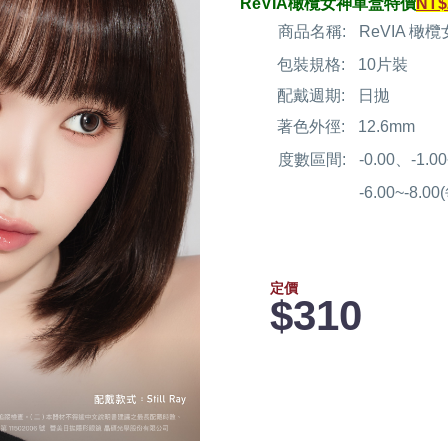
ReVIA橄欖女神單盒特價
NT$
商品名稱:
ReVIA 橄欖
包裝規格:
10片裝
配戴週期:
日拋
著色外徑:
12.6mm
度數區間:
-0.00、-1.
-6.00~-8.0
定價
$310