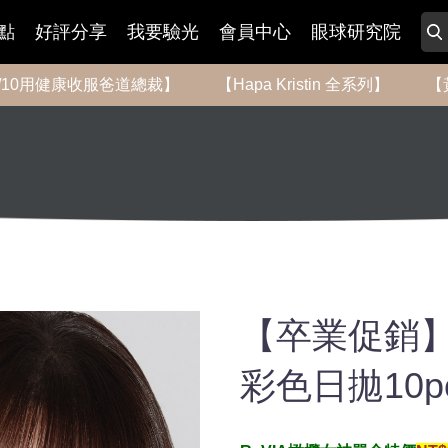
點
好評分享
我要驗光
會員中心
眼球研究院
-8/10用健康收服爸道總裁】
【Hapa Kristin 全系列】
【
【卒業促銷】R
彩色日拋10p