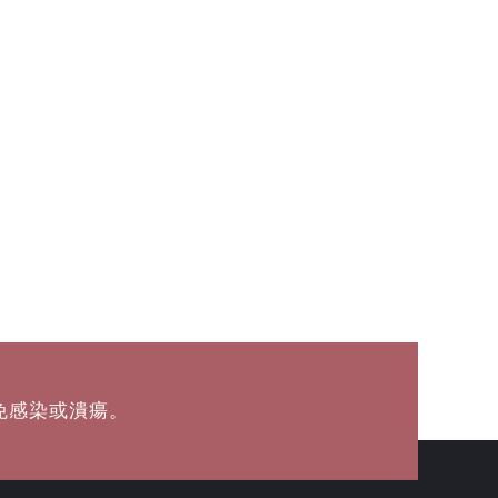
免感染或潰瘍。