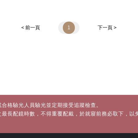
< 前一頁
1
下一頁 >
或合格驗光人員驗光並定期接受追蹤檢查。
之最長配鏡時數，不得重覆配戴，於就寢前務必取下，以