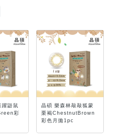
雀躍鼯鼠
晶碩 樂森林敲敲狐蒙
Green彩
栗褐ChestnutBrown
彩色月拋1pc