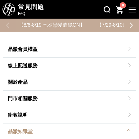
0
常見問題
FAQ
【8/6-8/19 七夕戀愛濾鏡ON】
【7/29-8/10用
晶澈會員權益
線上配送服務
關於產品
門市相關服務
衛教說明
晶澈知識堂