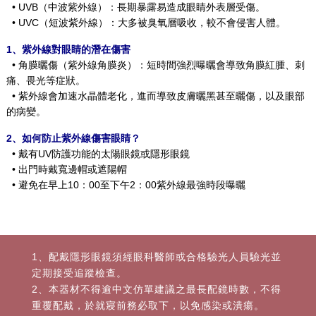
• UVB（中波紫外線）：長期暴露易造成眼睛外表層受傷。
• UVC（短波紫外線）：大多被臭氧層吸收，較不會侵害人體。
1、紫外線對眼睛的潛在傷害
• 角膜曬傷（紫外線角膜炎）：短時間強烈曝曬會導致角膜紅腫、刺
痛、畏光等症狀。
• 紫外線會加速水晶體老化，進而導致皮膚曬黑甚至曬傷，以及眼部
的病變。
2、如何防止紫外線傷害眼睛？
• 戴有UV防護功能的太陽眼鏡或隱形眼鏡
• 出門時戴寬邊帽或遮陽帽
• 避免在早上10：00至下午2：00紫外線最強時段曝曬
1、配戴隱形眼鏡須經眼科醫師或合格驗光人員驗光並
定期接受追蹤檢查。
2、本器材不得逾中文仿單建議之最長配鏡時數，不得
重覆配戴，於就寢前務必取下，以免感染或潰瘍。