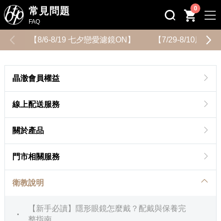
0
常見問題
FAQ
【8/6-8/19 七夕戀愛濾鏡ON】
【7/29-8/10用
晶澈會員權益
線上配送服務
關於產品
門市相關服務
衛教說明
【新手必讀】隱形眼鏡怎麼戴？配戴與保養完
整指南