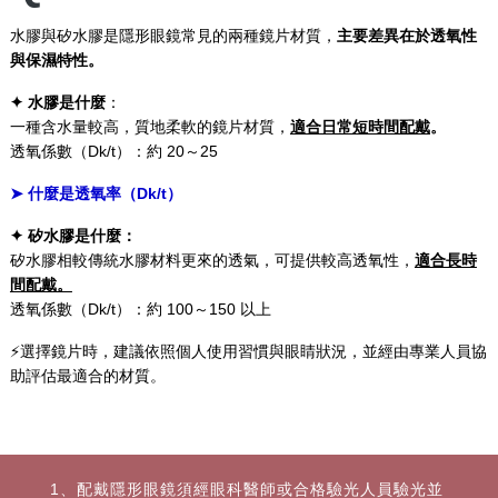
水膠與矽水膠是隱形眼鏡常見的兩種鏡片材質，
主要差異在於透氧性
與保濕特性
。
✦ 水膠是什麼
：
一種含水量較高，質地柔軟的鏡片材質，
適合日常短時間配戴
。
透氧係數（Dk/t）：約 20～25
➤ 什麼是透氧率（Dk/t）
✦ 矽水膠是什麼：
矽水膠相較傳統水膠材料更來的透氣，可提供較高透氧性，
適合長時
間配戴。
透氧係數（Dk/t）：約 100～150 以上
⚡選擇鏡片時，建議依照個人使用習慣與眼睛狀況，並經由專業人員協
助評估最適合的材質。
1、配戴隱形眼鏡須經眼科醫師或合格驗光人員驗光並