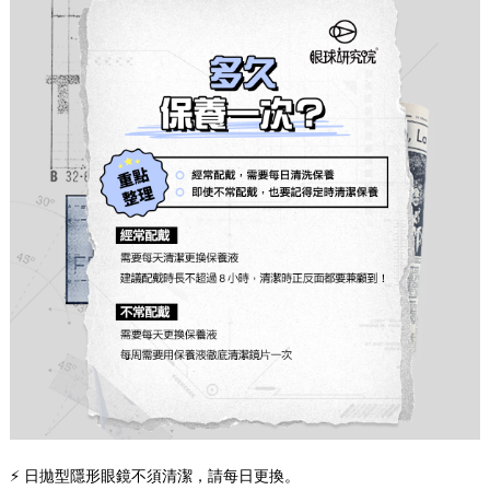
⚡ 日拋型隱形眼鏡不須清潔，請每日更換。