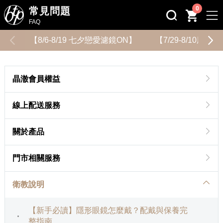
0
常見問題
FAQ
【8/6-8/19 七夕戀愛濾鏡ON】
【7/29-8/10用
晶澈會員權益
線上配送服務
關於產品
門市相關服務
衛教說明
【新手必讀】隱形眼鏡怎麼戴？配戴與保養完
整指南