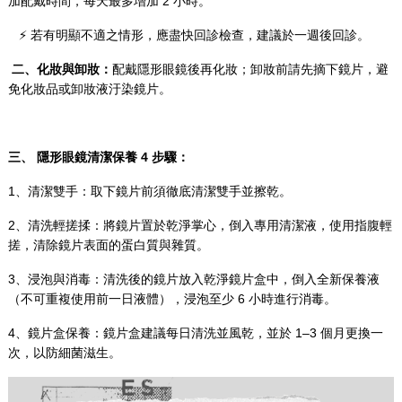
加配戴時間，每天最多增加 2 小時。
⚡ 若有明顯不適之情形，應盡快回診檢查，建議於一週後回診。
二、
化妝與卸妝
：
配戴隱形眼鏡後再化妝；卸妝前請先摘下鏡片，避
免化妝品或卸妝液汙染鏡片。
三、
隱形眼鏡清潔保養 4 步驟
：
1、清潔雙手：取下鏡片前須徹底清潔雙手並擦乾。
2、清洗輕搓揉：將鏡片置於乾淨掌心，倒入專用清潔液，使用指腹輕
搓，清除鏡片表面的蛋白質與雜質。
3、浸泡與消毒：清洗後的鏡片放入乾淨鏡片盒中，倒入全新保養液
（不可重複使用前一日液體），浸泡至少 6 小時進行消毒。
4、鏡片盒保養：鏡片盒建議每日清洗並風乾，並於 1–3 個月更換一
次，以防細菌滋生。