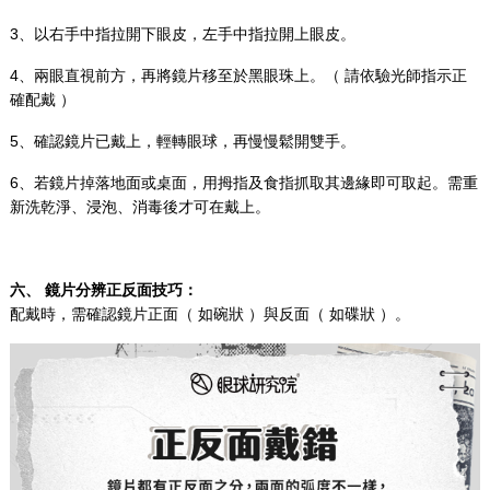
3、以右手中指拉開下眼皮，左手中指拉開上眼皮。
4、兩眼直視前方，再
將鏡片移至於黑眼珠上。（ 請依驗光師指示正
確配戴 ）
5、確認鏡片已戴上，輕轉眼球，再慢慢鬆開雙手。
6、若鏡片掉落地面或桌面，用拇指及食指抓取其邊緣即可取起。需重
新洗乾淨、浸泡、消毒後才可在戴上。
六、
鏡片分辨正反面技巧：
配戴時，需確認鏡片正面（ 如碗狀 ）與反面（ 如碟狀 ）。