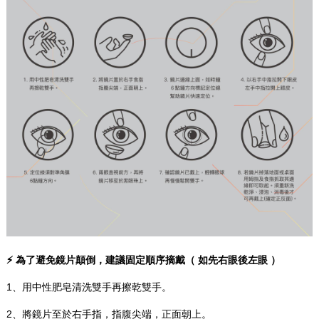
⚡ 為了避免鏡片顛倒，建議固定順序摘戴（ 如先右眼後左眼 ）
1、用中性肥皂清洗雙手再擦乾雙手。
2、將鏡片至於右手指，指腹尖端，正面朝上。