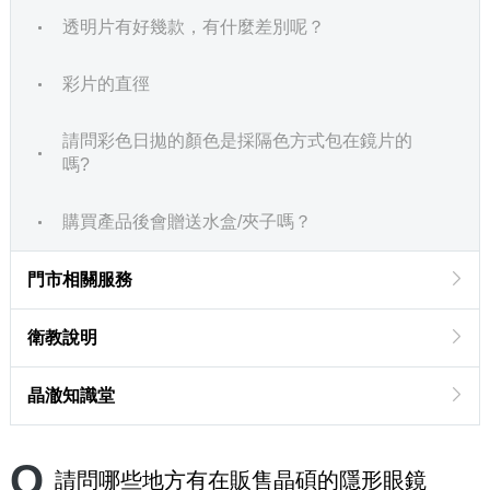
透明片有好幾款，有什麼差別呢？
彩片的直徑
請問彩色日拋的顏色是採隔色方式包在鏡片的
嗎?
購買產品後會贈送水盒/夾子嗎？
門市相關服務
衛教說明
晶澈知識堂
Q
請問哪些地方有在販售晶碩的隱形眼鏡